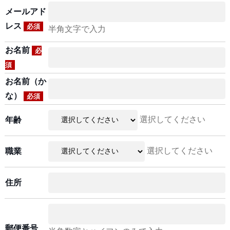
メールアド
レス
必須
半角文字で入力
お名前
必
須
お名前（か
な）
必須
選択してください
年齢
選択してください
職業
住所
郵便番号