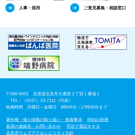
人事・採用
ご意見募集・相談窓口
〒090-8501 北海道北見市大通西３丁目１番地１
TEL：（0157）23-7111（代表）
執務時間 月曜日～金曜日 8時45分～17時30分まで
著作権・個人情報の取り扱い・免責事項
RSSの利用
各課の連絡先・お問い合わせ
手話で電話をする
北見市ウェブアクセシビリティ方針