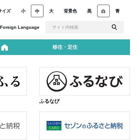
サイズ
小
大
背景色
黒
青
中
白
Foreign Language
移住・定住
ふるなび