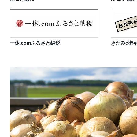
一休.comふるさと納税
きたみe街ギ