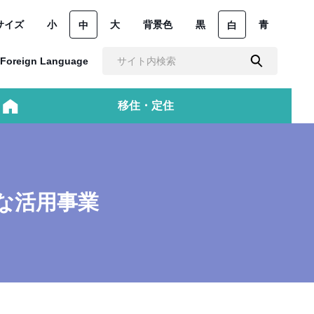
サイズ
小
大
背景色
黒
青
中
白
Foreign Language
移住・定住
な活用事業