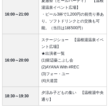
夏激祭（ビールパーティ） 【温根
湯温泉イベント広場】
16:00～21:00
・ビール3杯で1,200円の前売り券あ
り。ソフトドリンクとの交換も可
能。（当日は1杯500円）
ステージショー 【温根湯温泉イベ
ント広場】
★出演者一覧
16:00～20:00
(1)留辺蘂こぶし会
(2)AYANA With #REC
(3)フォー・ユー
(4)大道芸
夕涼み子どもの集い 【温根湯中央
18:30～19:30
通り】