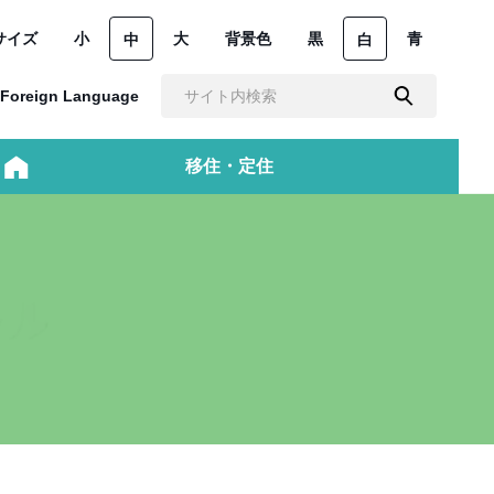
サイズ
小
大
背景色
黒
青
中
白
Foreign Language
移住・定住