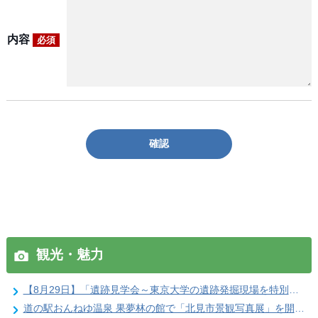
内容
必須
確認
観光・魅力
【8月29日】「遺跡見学会～東京大学の遺跡発掘現場を特別公開」参加者を募集します
道の駅おんねゆ温泉 果夢林の館で「北見市景観写真展」を開催します