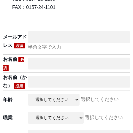
FAX：0157-24-1101
メールアド
レス
必須
半角文字で入力
お名前
必
須
お名前（か
な）
必須
選択してください
年齢
選択してください
職業