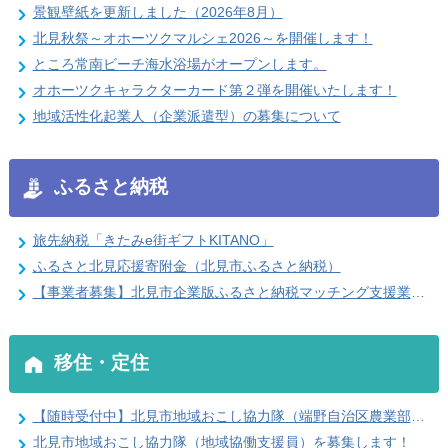
景観壁紙を更新しました（2026年8月）
北見秋祭～オホーツクマルシェ2026～を開催します！
ところ常南ビーチ海水浴場がオープンします。
オホーツクキャラクターカード第２弾を開催いたします！
地域活性化起業人（企業派遣型）の募集について
ふるさと納税
旅先納税「きたみe街ギフトKITANO」
ふるさと北見応援寄附金（北見市ふるさと納税）
【事業者募集】北見市企業版ふるさと納税マッチング支援業務 受託事業者を募集します
移住・定住
【随時受付中】北見市地域おこし協力隊（端野自治区農業部門）を募集します！
北見市地域おこし協力隊（地域協働支援員）を募集します！