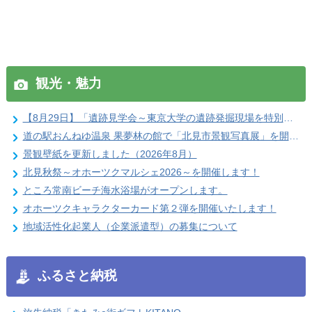
観光・魅力
【8月29日】「遺跡見学会～東京大学の遺跡発掘現場を特別公開」参加者を募集します
道の駅おんねゆ温泉 果夢林の館で「北見市景観写真展」を開催します
景観壁紙を更新しました（2026年8月）
北見秋祭～オホーツクマルシェ2026～を開催します！
ところ常南ビーチ海水浴場がオープンします。
オホーツクキャラクターカード第２弾を開催いたします！
地域活性化起業人（企業派遣型）の募集について
ふるさと納税