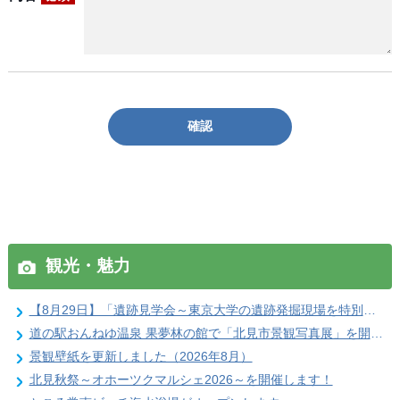
確認
観光・魅力
【8月29日】「遺跡見学会～東京大学の遺跡発掘現場を特別公開」参加者を募集します
道の駅おんねゆ温泉 果夢林の館で「北見市景観写真展」を開催します
景観壁紙を更新しました（2026年8月）
北見秋祭～オホーツクマルシェ2026～を開催します！