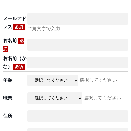
メールアド
レス
必須
半角文字で入力
お名前
必
須
お名前（か
な）
必須
選択してください
年齢
選択してください
職業
住所