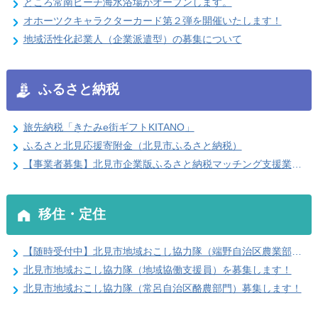
ところ常南ビーチ海水浴場がオープンします。
オホーツクキャラクターカード第２弾を開催いたします！
地域活性化起業人（企業派遣型）の募集について
ふるさと納税
旅先納税「きたみe街ギフトKITANO」
ふるさと北見応援寄附金（北見市ふるさと納税）
【事業者募集】北見市企業版ふるさと納税マッチング支援業務 受託事業者を募集します
移住・定住
【随時受付中】北見市地域おこし協力隊（端野自治区農業部門）を募集します！
北見市地域おこし協力隊（地域協働支援員）を募集します！
北見市地域おこし協力隊（常呂自治区酪農部門）募集します！