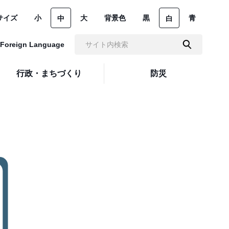
サイズ
小
大
背景色
黒
青
中
白
Foreign Language
行政・まちづくり
防災