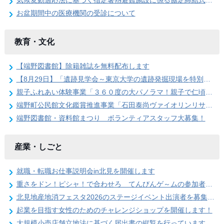
気候変動適応法に基づく指定暑熱避難施設に係る協定締結式を開催しました
お盆期間中の医療機関の受診について
教育・文化
【端野図書館】除籍雑誌を無料配布します
【8月29日】「遺跡見学会～東京大学の遺跡発掘現場を特別公開」参加者を募集します
親子ふれあい体験事業「３６０度の大パノラマ！親子で仁頃登山」の参加者募集のお知らせ
端野町公民館文化鑑賞推進事業「石田泰尚ヴァイオリンリサイタル」を開催します
端野図書館・資料館まつり ボランティアスタッフ大募集！
産業・しごと
就職・転職お仕事説明会in北見を開催します
重さをドン！ピシャ！で合わせろ てんびんゲ～ムの参加者を募集します（北見地産地消フェスタ2026）
北見地産地消フェスタ2026のステージイベント出演者を募集します
起業を目指す女性のためのチャレンジショップを開催します！
大規模小売店舗立地法に基づく届出書の縦覧を行っています