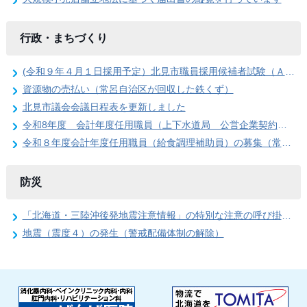
行政・まちづくり
(令和９年４月１日採用予定）北見市職員採用候補者試験（Ａ日程）第１次試験合格発表
資源物の売払い（常呂自治区が回収した鉄くず）
北見市議会会議日程表を更新しました
令和8年度 会計年度任用職員（上下水道局 公営企業契約管理事務員）の募集
令和８年度会計年度任用職員（給食調理補助員）の募集（常呂学校給食センター）
防災
「北海道・三陸沖後発地震注意情報」の特別な注意の呼び掛け期間の終了
地震（震度４）の発生（警戒配備体制の解除）