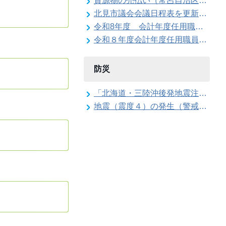
資源物の売払い（常呂自治区が回収した鉄くず）
北見市議会会議日程表を更新しました
令和8年度 会計年度任用職員（上下水道局 公営企業契約管理事務員）の募集
令和８年度会計年度任用職員（給食調理補助員）の募集（常呂学校給食センター）
防災
「北海道・三陸沖後発地震注意情報」の特別な注意の呼び掛け期間の終了
地震（震度４）の発生（警戒配備体制の解除）