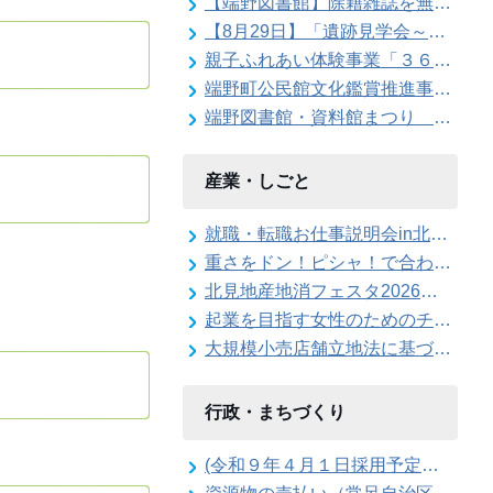
【端野図書館】除籍雑誌を無料配布します
【8月29日】「遺跡見学会～東京大学の遺跡発掘現場を特別公開」参加者を募集します
親子ふれあい体験事業「３６０度の大パノラマ！親子で仁頃登山」の参加者募集のお知らせ
端野町公民館文化鑑賞推進事業「石田泰尚ヴァイオリンリサイタル」を開催します
端野図書館・資料館まつり ボランティアスタッフ大募集！
産業・しごと
就職・転職お仕事説明会in北見を開催します
重さをドン！ピシャ！で合わせろ てんびんゲ～ムの参加者を募集します（北見地産地消フェスタ2026）
北見地産地消フェスタ2026のステージイベント出演者を募集します
起業を目指す女性のためのチャレンジショップを開催します！
大規模小売店舗立地法に基づく届出書の縦覧を行っています
行政・まちづくり
(令和９年４月１日採用予定）北見市職員採用候補者試験（Ａ日程）第１次試験合格発表