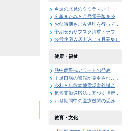
今週の北見のタミラマン！
広報きたみ８月号電子版を公開しました
お盆時期もごみ処理を行っています
予期せぬサブスク請求トラブルに注意！
公営住宅入居申込（８月募集）
健康・福祉
熱中症警戒アラートの発表
手足口病の警報が発令されました
令和８年熊本地震災害義援金を受け付けています
気候変動適応法に基づく指定暑熱避難施設に係る協定締結式を開催しました
お盆期間中の医療機関の受診について
教育・文化