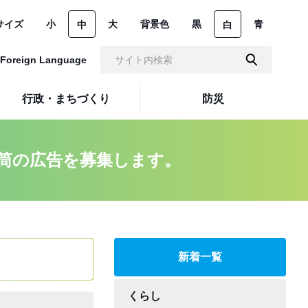
サイズ
小
大
背景色
黒
青
中
白
Foreign Language
行政・まちづくり
防災
筒の広告を募集します。
新着一覧
くらし