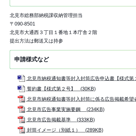
北見市総務部納税課収納管理担当
〒090-8501
北見市大通西３丁目１番地１本庁舎２階
提出方法は郵送又は持参
申請様式など
北見市納税通知書等封入封筒広告申込書【様式第１号
誓約書【様式第２号】 (30KB)
北見市納税通知書等封入封筒に係る広告掲載希望者募
北見市広告事業実施要鋼 (234KB)
北見市広告掲載基準 (333KB)
封筒イメージ（別紙１） (289KB)