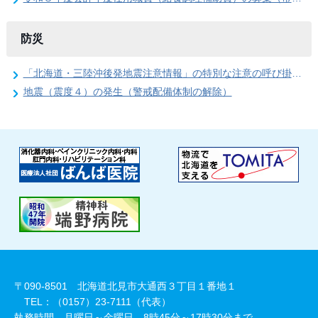
防災
「北海道・三陸沖後発地震注意情報」の特別な注意の呼び掛け期間の終了
地震（震度４）の発生（警戒配備体制の解除）
〒090-8501 北海道北見市大通西３丁目１番地１
TEL：（0157）23-7111（代表）
執務時間 月曜日～金曜日 8時45分～17時30分まで