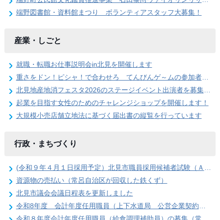
端野図書館・資料館まつり ボランティアスタッフ大募集！
産業・しごと
就職・転職お仕事説明会in北見を開催します
重さをドン！ピシャ！で合わせろ てんびんゲ～ムの参加者を募集します（北見地産地消フェスタ2026）
北見地産地消フェスタ2026のステージイベント出演者を募集します
起業を目指す女性のためのチャレンジショップを開催します！
大規模小売店舗立地法に基づく届出書の縦覧を行っています
行政・まちづくり
(令和９年４月１日採用予定）北見市職員採用候補者試験（Ａ日程）第１次試験合格発表
資源物の売払い（常呂自治区が回収した鉄くず）
北見市議会会議日程表を更新しました
令和8年度 会計年度任用職員（上下水道局 公営企業契約管理事務員）の募集
令和８年度会計年度任用職員（給食調理補助員）の募集（常呂学校給食センター）