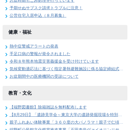
お盆時期もごみ処理を行っています
予期せぬサブスク請求トラブルに注意！
公営住宅入居申込（８月募集）
健康・福祉
熱中症警戒アラートの発表
手足口病の警報が発令されました
令和８年熊本地震災害義援金を受け付けています
気候変動適応法に基づく指定暑熱避難施設に係る協定締結式を開催しました
お盆期間中の医療機関の受診について
教育・文化
【端野図書館】除籍雑誌を無料配布します
【8月29日】「遺跡見学会～東京大学の遺跡発掘現場を特別公開」参加者を募集します
親子ふれあい体験事業「３６０度の大パノラマ！親子で仁頃登山」の参加者募集のお知らせ
端野町公民館文化鑑賞推進事業「石田泰尚ヴァイオリンリサイタル」を開催します