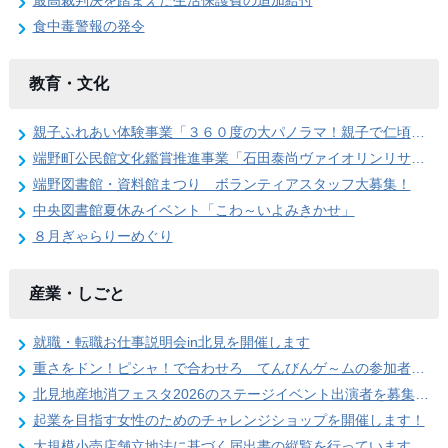
最高裁判決を踏まえた生活保護費の追加給付
食中毒警報の発令
教育・文化
親子ふれあい体験事業「３６０度の大パノラマ！親子で仁頃登山」の参加者募集のお知らせ
端野町公民館文化鑑賞推進事業「石田泰尚ヴァイオリンリサイタル」を開催します
端野図書館・資料館まつり ボランティアスタッフ大募集！
中央図書館夏休みイベント「こわ～いよみきかせ」
８月ぎゃらりーめぐり
産業・しごと
就職・転職お仕事説明会in北見を開催します
重さをドン！ピシャ！で合わせろ てんびんゲ～ムの参加者を募集します（北見地産地消フェスタ2026）
北見地産地消フェスタ2026のステージイベント出演者を募集します
起業を目指す女性のためのチャレンジショップを開催します！
大規模小売店舗立地法に基づく届出書の縦覧を行っています