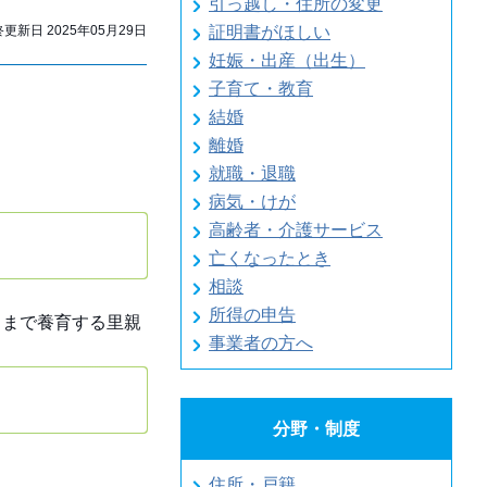
引っ越し・住所の変更
新日 2025年05月29日
証明書がほしい
妊娠・出産（出生）
子育て・教育
結婚
離婚
就職・退職
病気・けが
高齢者・介護サービス
亡くなったとき
相談
所得の申告
るまで養育する里親
事業者の方へ
分野・制度
住所・戸籍