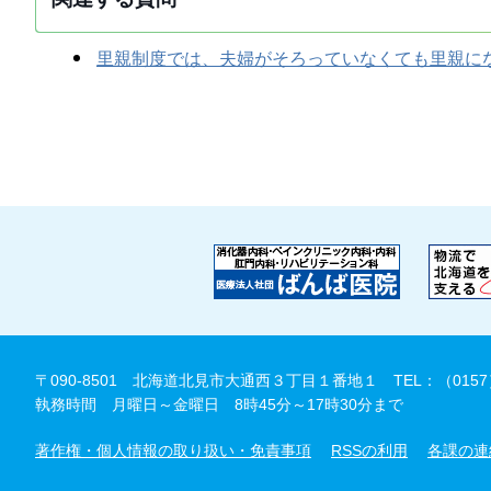
里親制度では、夫婦がそろっていなくても里親に
〒090-8501 北海道北見市大通西３丁目１番地１
TEL：（0157
執務時間 月曜日～金曜日 8時45分～17時30分まで
著作権・個人情報の取り扱い・免責事項
RSSの利用
各課の連