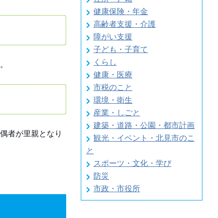
健康保険・年金
高齢者支援・介護
障がい支援
子ども・子育て
くらし
。
健康・医療
市税のこと
環境・衛生
産業・しごと
建築・道路・公園・都市計画
偶者が里親となり
観光・イベント・北見市のこ
と
スポーツ・文化・学び
防災
市政・市役所