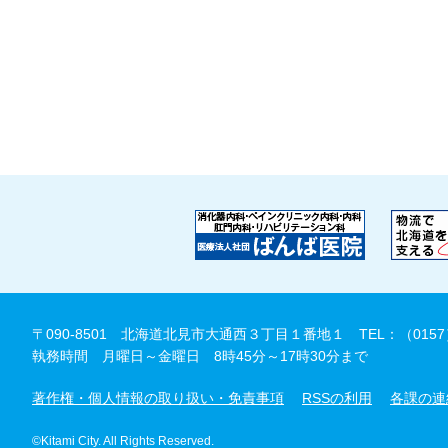
〒090-8501 北海道北見市大通西３丁目１番地１
TEL：（0157
執務時間 月曜日～金曜日 8時45分～17時30分まで
著作権・個人情報の取り扱い・免責事項
RSSの利用
各課の連
©Kitami City. All Rights Reserved.