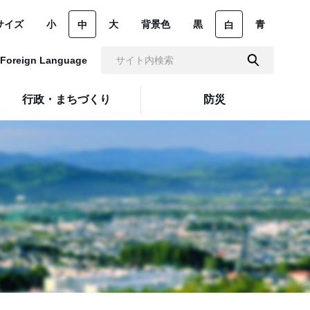
サイズ
小
大
背景色
黒
青
中
白
Foreign Language
行政・まちづくり
防災