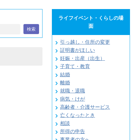
ライフイベント・くらしの場
面
検索
引っ越し・住所の変更
証明書がほしい
妊娠・出産（出生）
子育て・教育
結婚
離婚
就職・退職
病気・けが
高齢者・介護サービス
亡くなったとき
相談
所得の申告
事業者の方へ