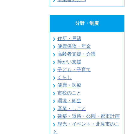
分野・制度
住所・戸籍
健康保険・年金
高齢者支援・介護
障がい支援
子ども・子育て
くらし
健康・医療
市税のこと
環境・衛生
産業・しごと
建築・道路・公園・都市計画
観光・イベント・北見市のこ
と