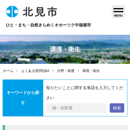
MENU
ひと・まち・自然きらめくオホーツク中核都市
環境・衛生
ホーム
よくある質問Q&A
分野・制度
環境・衛生
知りたいことに関する単語を入力してくだ
キーワードから探
さい
す
検索