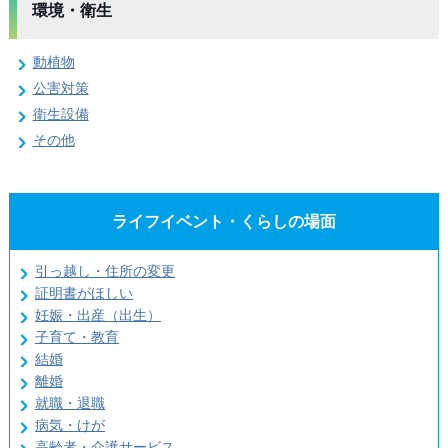
環境・衛生
動植物
公害対策
衛生設備
その他
ライフイベント・くらしの場面
引っ越し・住所の変更
証明書がほしい
妊娠・出産（出生）
子育て・教育
結婚
離婚
就職・退職
病気・けが
高齢者・介護サービス