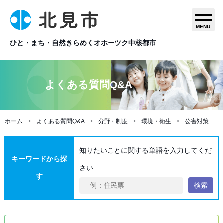
MENU
ひと・まち・自然きらめくオホーツク中核都市
よくある質問Q&A
ホーム
よくある質問Q&A
分野・制度
環境・衛生
公害対策
知りたいことに関する単語を入力してくだ
キーワードから探
さい
す
検索