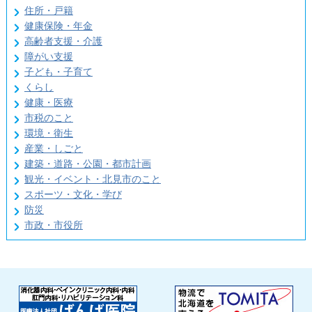
住所・戸籍
健康保険・年金
高齢者支援・介護
障がい支援
子ども・子育て
くらし
健康・医療
市税のこと
環境・衛生
産業・しごと
建築・道路・公園・都市計画
観光・イベント・北見市のこと
スポーツ・文化・学び
防災
市政・市役所