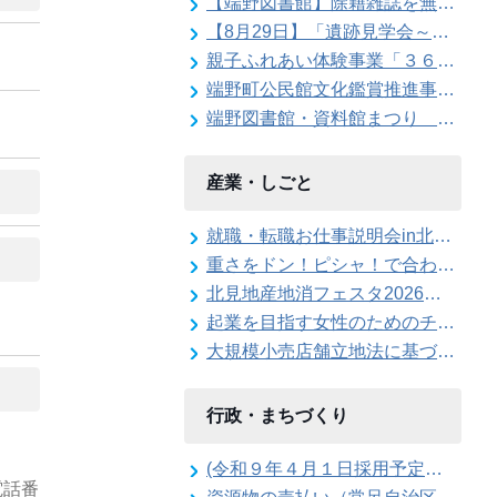
【端野図書館】除籍雑誌を無料配布します
【8月29日】「遺跡見学会～東京大学の遺跡発掘現場を特別公開」参加者を募集します
親子ふれあい体験事業「３６０度の大パノラマ！親子で仁頃登山」の参加者募集のお知らせ
端野町公民館文化鑑賞推進事業「石田泰尚ヴァイオリンリサイタル」を開催します
端野図書館・資料館まつり ボランティアスタッフ大募集！
産業・しごと
就職・転職お仕事説明会in北見を開催します
重さをドン！ピシャ！で合わせろ てんびんゲ～ムの参加者を募集します（北見地産地消フェスタ2026）
北見地産地消フェスタ2026のステージイベント出演者を募集します
起業を目指す女性のためのチャレンジショップを開催します！
大規模小売店舗立地法に基づく届出書の縦覧を行っています
行政・まちづくり
(令和９年４月１日採用予定）北見市職員採用候補者試験（Ａ日程）第１次試験合格発表
電話番