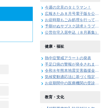
今週の北見のタミラマン！
広報きたみ８月号電子版を公開しました
お盆時期もごみ処理を行っています
予期せぬサブスク請求トラブルに注意！
公営住宅入居申込（８月募集）
健康・福祉
熱中症警戒アラートの発表
手足口病の警報が発令されました
令和８年熊本地震災害義援金を受け付けています
気候変動適応法に基づく指定暑熱避難施設に係る協定締結式を開催しました
お盆期間中の医療機関の受診について
教育・文化