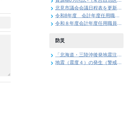
資源物の売払い（常呂自治区が回収した鉄くず）
北見市議会会議日程表を更新しました
令和8年度 会計年度任用職員（上下水道局 公営企業契約管理事務員）の募集
令和８年度会計年度任用職員（給食調理補助員）の募集（常呂学校給食センター）
防災
「北海道・三陸沖後発地震注意情報」の特別な注意の呼び掛け期間の終了
地震（震度４）の発生（警戒配備体制の解除）