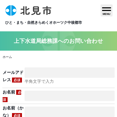
MENU
ひと・まち・自然きらめくオホーツク中核都市
上下水道局総務課へのお問い合わせ
ホーム
メールアド
レス
必須
半角文字で入力
お名前
必
須
お名前（か
な）
必須