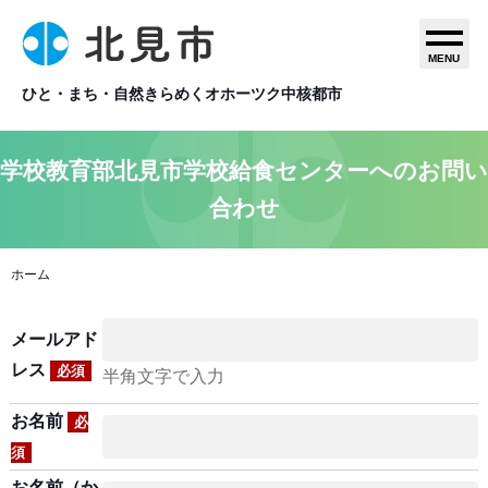
MENU
ひと・まち・自然きらめくオホーツク中核都市
学校教育部北見市学校給食センターへのお問い
合わせ
ホーム
メールアド
レス
必須
半角文字で入力
お名前
必
須
お名前（か