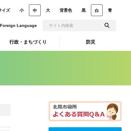
サイズ
小
大
背景色
黒
青
中
白
Foreign Language
行政・まちづくり
防災