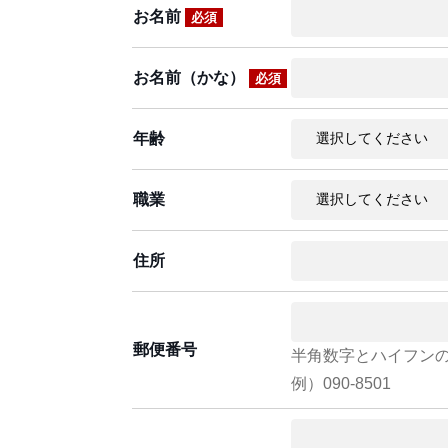
お名前
必須
お名前（かな）
必須
年齢
職業
住所
郵便番号
半角数字とハイフン
例）090-8501