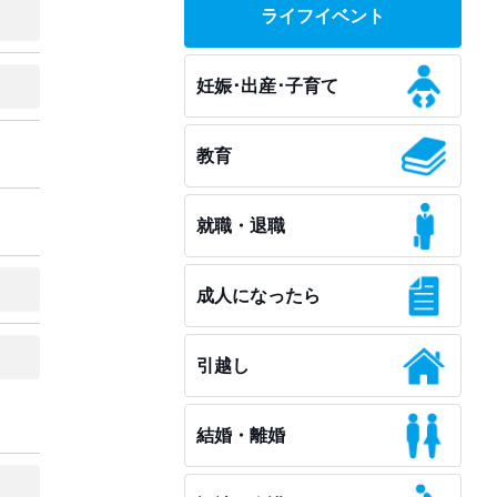
ライフイベント
妊娠･出産･子育て
教育
就職・退職
成人になったら
引越し
結婚・離婚