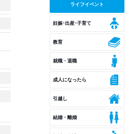
ライフイベント
妊娠･出産･子育て
教育
就職・退職
成人になったら
引越し
結婚・離婚