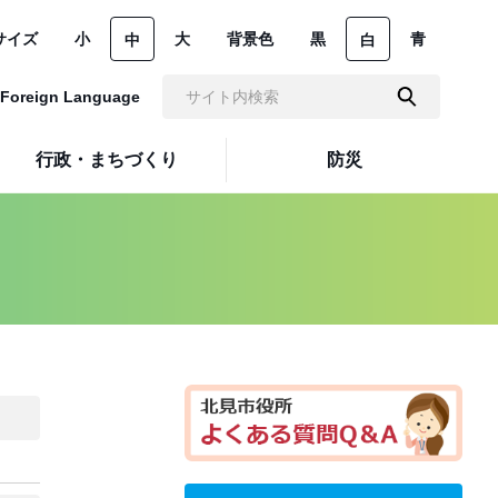
サイズ
小
大
背景色
黒
青
中
白
Foreign Language
行政・まちづくり
防災