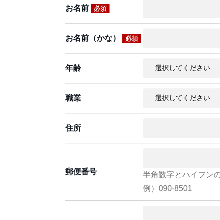
お名前
必須
お名前（かな）
必須
年齢
職業
住所
郵便番号
半角数字とハイフン
例）090-8501