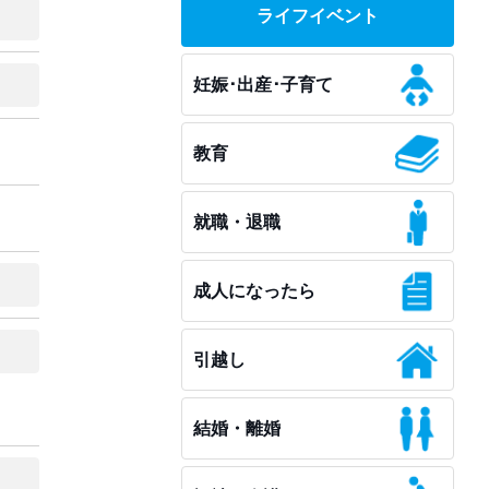
ライフイベント
妊娠･出産･子育て
教育
就職・退職
成人になったら
引越し
結婚・離婚