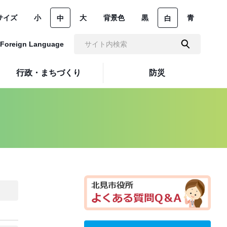
サイズ
小
大
背景色
黒
青
中
白
Foreign Language
行政・まちづくり
防災