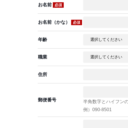
お名前
必須
お名前（かな）
必須
年齢
職業
住所
郵便番号
半角数字とハイフン
例）090-8501