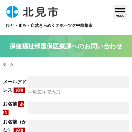
MENU
ひと・まち・自然きらめくオホーツク中核都市
保健福祉部国保医療課へのお問い合わせ
ホーム
メールアド
レス
必須
半角文字で入力
お名前
必
須
お名前（か
な）
必須