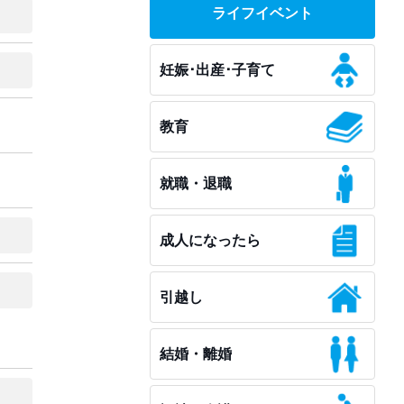
ライフイベント
妊娠･出産･子育て
教育
就職・退職
成人になったら
引越し
結婚・離婚