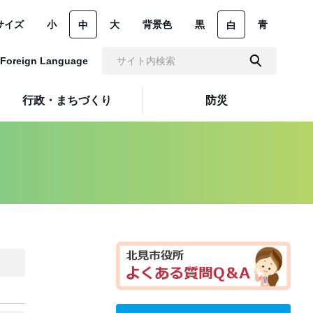
サイズ
小
大
背景色
黒
青
中
白
Foreign Language
行政・まちづくり
防災