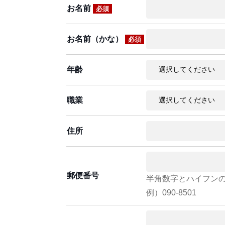
お名前
必須
お名前（かな）
必須
年齢
職業
住所
郵便番号
半角数字とハイフン
例）090-8501