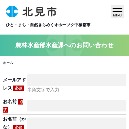
MENU
ひと・まち・自然きらめくオホーツク中核都市
農林水産部水産課へのお問い合わせ
ホーム
メールアド
レス
必須
半角文字で入力
お名前
必
須
お名前（か
な）
必須