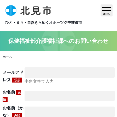
MENU
ひと・まち・自然きらめくオホーツク中核都市
保健福祉部介護福祉課へのお問い合わせ
ホーム
メールアド
レス
必須
半角文字で入力
お名前
必
須
お名前（か
な）
必須