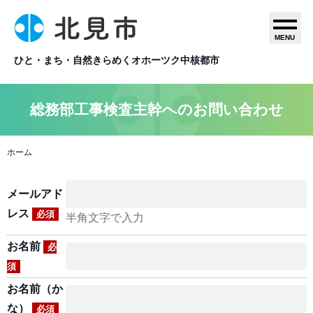
MENU
ひと・まち・自然きらめくオホーツク中核都市
総務部工事検査主幹へのお問い合わせ
ホーム
メールアド
レス
必須
半角文字で入力
お名前
必
須
お名前（か
な）
必須