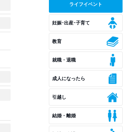
ライフイベント
妊娠･出産･子育て
教育
就職・退職
成人になったら
引越し
結婚・離婚