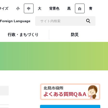
サイズ
小
大
背景色
黒
青
中
白
Foreign Language
行政・まちづくり
防災