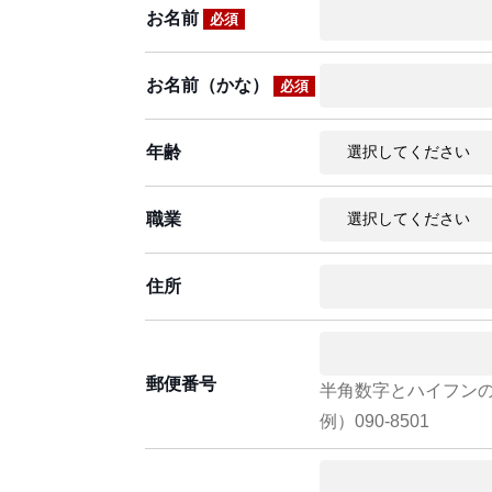
お名前
必須
お名前（かな）
必須
年齢
職業
住所
郵便番号
半角数字とハイフン
例）090-8501