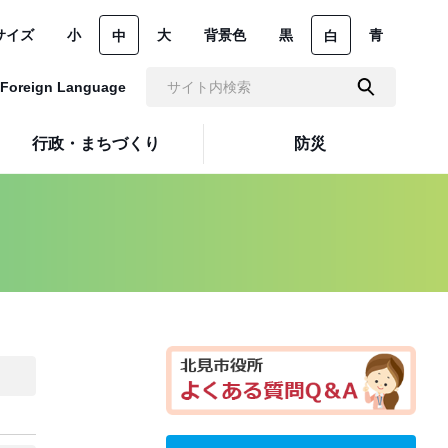
サイズ
小
大
背景色
黒
青
中
白
Foreign Language
行政・まちづくり
防災