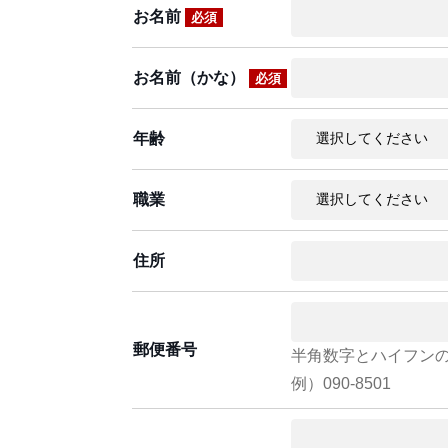
お名前
必須
お名前（かな）
必須
年齢
職業
住所
郵便番号
半角数字とハイフン
例）090-8501