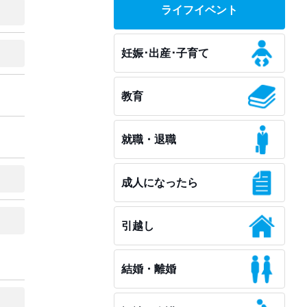
ライフイベント
妊娠･出産･子育て
教育
就職・退職
成人になったら
引越し
結婚・離婚