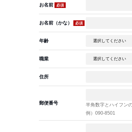
お名前
必須
お名前（かな）
必須
年齢
職業
住所
郵便番号
半角数字とハイフン
例）090-8501