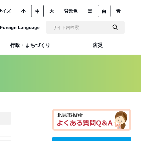
サイズ
小
大
背景色
黒
青
中
白
Foreign Language
行政・まちづくり
防災