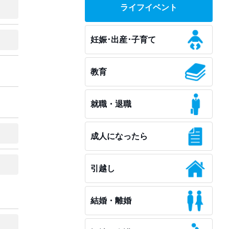
ライフイベント
妊娠･出産･子育て
教育
就職・退職
成人になったら
引越し
結婚・離婚