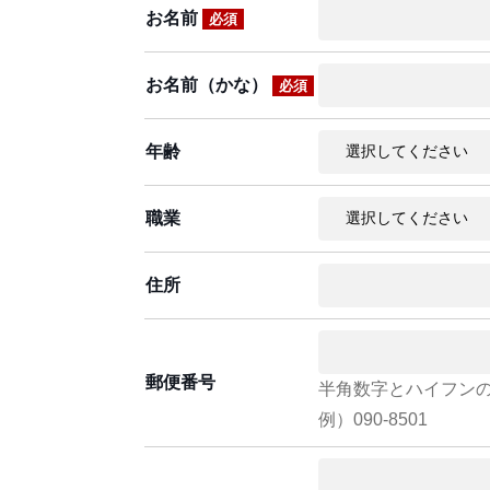
お名前
必須
お名前（かな）
必須
年齢
職業
住所
郵便番号
半角数字とハイフン
例）090-8501