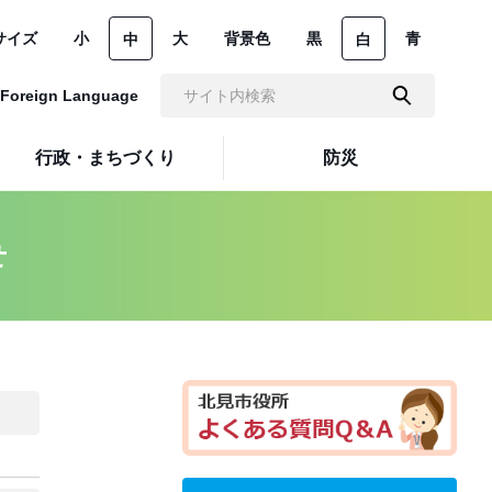
サイズ
小
大
背景色
黒
青
中
白
Foreign Language
行政・まちづくり
防災
せ