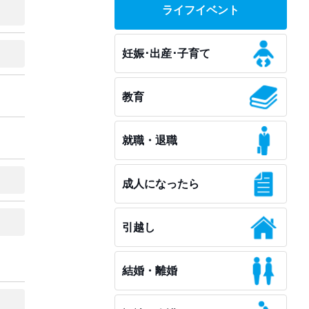
ライフイベント
妊娠･出産･子育て
教育
就職・退職
成人になったら
引越し
結婚・離婚