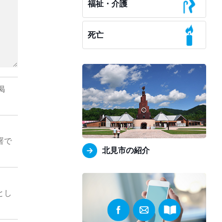
福祉・介護
死亡
掲
署で
北見市の紹介
。
とし