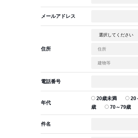
メールアドレス
住所
電話番号
20歳未満
20
年代
歳
70～79歳
件名