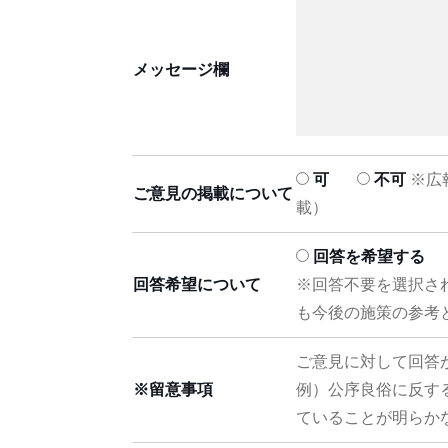
メッセージ欄
可
不可
※広
ご意見の掲載について
載）
回答を希望する
回答希望について
※回答不要を選択さ
も今後の施策の参考
ご意見に対して回答
※留意事項
例）公序良俗に反す
ていることが明らか