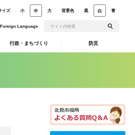
サイズ
小
大
背景色
黒
青
中
白
Foreign Language
行政・まちづくり
防災