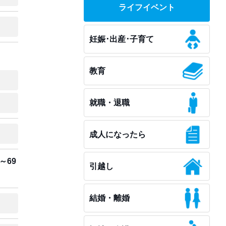
ライフイベント
妊娠･出産･子育て
教育
就職・退職
成人になったら
0～69
引越し
結婚・離婚