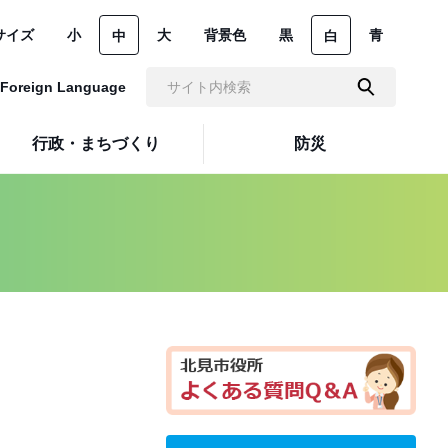
サイズ
小
大
背景色
黒
青
中
白
Foreign Language
行政・まちづくり
防災