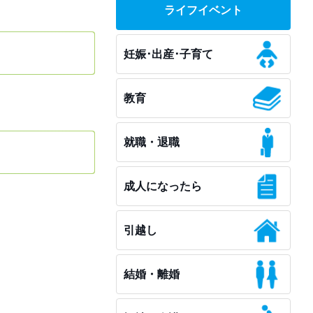
ライフイベント
妊娠･出産･子育て
教育
就職・退職
成人になったら
引越し
結婚・離婚