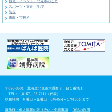
観光・イベント・北見市のこと
スポーツ・文化・学び
防災
市政・市役所
〒090-8501 北海道北見市大通西３丁目１番地１
TEL：（0157）23-7111（代表）
執務時間 月曜日～金曜日 8時45分～17時30分まで
著作権・個人情報の取り扱い・免責事項
RSSの利用