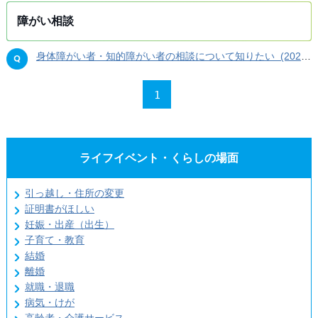
障がい相談
身体障がい者・知的障がい者の相談について知りたい (2025年09月11日)
1
ライフイベント・くらしの場面
引っ越し・住所の変更
証明書がほしい
妊娠・出産（出生）
子育て・教育
結婚
離婚
就職・退職
病気・けが