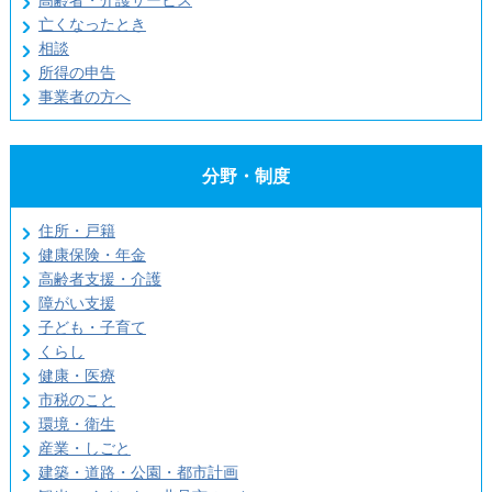
高齢者・介護サービス
亡くなったとき
相談
所得の申告
事業者の方へ
分野・制度
住所・戸籍
健康保険・年金
高齢者支援・介護
障がい支援
子ども・子育て
くらし
健康・医療
市税のこと
環境・衛生
産業・しごと
建築・道路・公園・都市計画