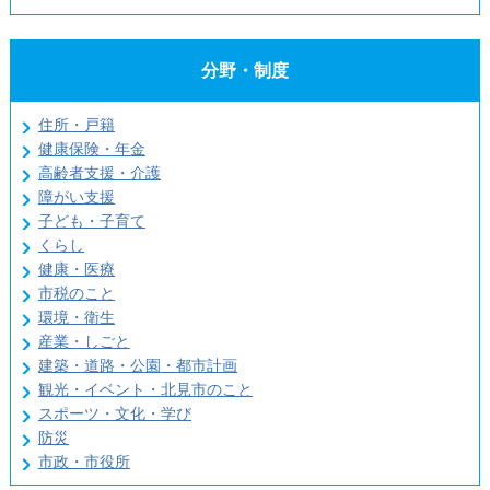
分野・制度
住所・戸籍
健康保険・年金
高齢者支援・介護
障がい支援
子ども・子育て
くらし
健康・医療
市税のこと
環境・衛生
産業・しごと
建築・道路・公園・都市計画
観光・イベント・北見市のこと
スポーツ・文化・学び
防災
市政・市役所