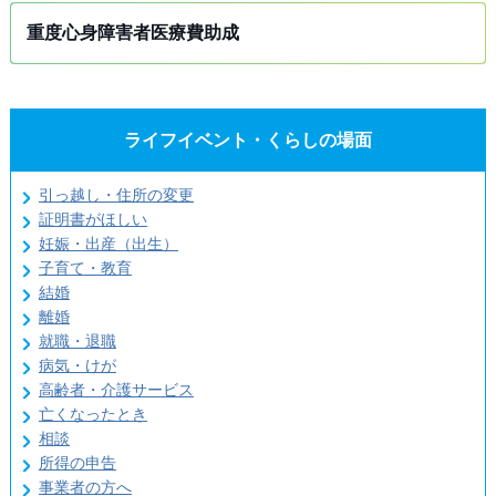
重度心身障害者医療費助成
ライフイベント・くらしの場面
引っ越し・住所の変更
証明書がほしい
妊娠・出産（出生）
子育て・教育
結婚
離婚
就職・退職
病気・けが
高齢者・介護サービス
亡くなったとき
相談
所得の申告
事業者の方へ