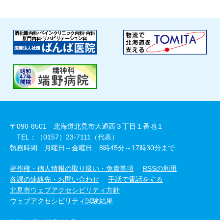
〒090-8501 北海道北見市大通西３丁目１番地１
TEL：（0157）23-7111（代表）
執務時間 月曜日～金曜日 8時45分～17時30分まで
著作権・個人情報の取り扱い・免責事項
RSSの利用
各課の連絡先・お問い合わせ
手話で電話をする
北見市ウェブアクセシビリティ方針
ウェブアクセシビリティ試験結果