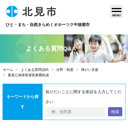
MENU
ひと・まち・自然きらめくオホーツク中核都市
よくある質問Q&A
ホーム
よくある質問Q&A
分野・制度
障がい支援
重度心身障害者医療費助成
知りたいことに関する単語を入力してくだ
キーワードから探
さい
す
検索