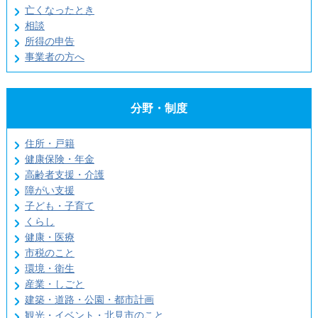
亡くなったとき
相談
所得の申告
事業者の方へ
分野・制度
住所・戸籍
健康保険・年金
高齢者支援・介護
障がい支援
子ども・子育て
くらし
健康・医療
市税のこと
環境・衛生
産業・しごと
建築・道路・公園・都市計画
観光・イベント・北見市のこと