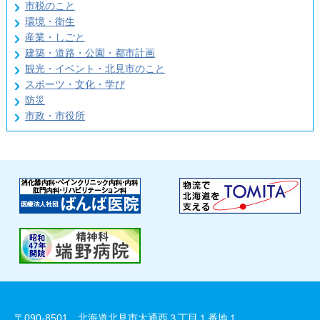
市税のこと
環境・衛生
産業・しごと
建築・道路・公園・都市計画
観光・イベント・北見市のこと
スポーツ・文化・学び
防災
市政・市役所
〒090-8501 北海道北見市大通西３丁目１番地１