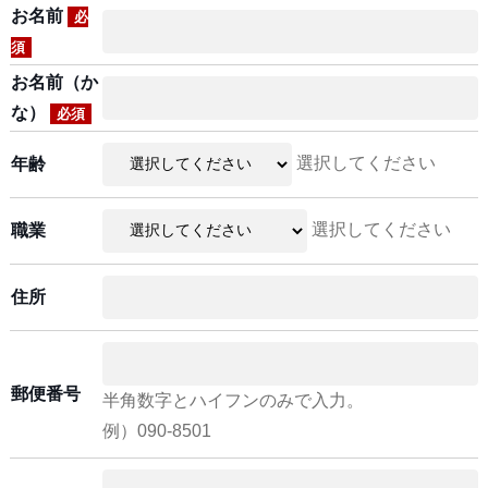
お名前
必
須
お名前（か
な）
必須
選択してください
年齢
選択してください
職業
住所
郵便番号
半角数字とハイフンのみで入力。
例）090-8501