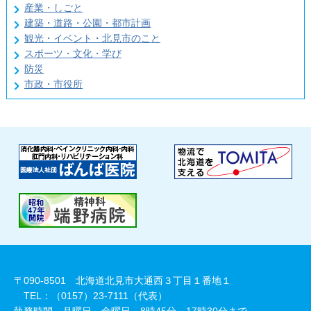
産業・しごと
建築・道路・公園・都市計画
観光・イベント・北見市のこと
スポーツ・文化・学び
防災
市政・市役所
〒090-8501 北海道北見市大通西３丁目１番地１
TEL：（0157）23-7111（代表）