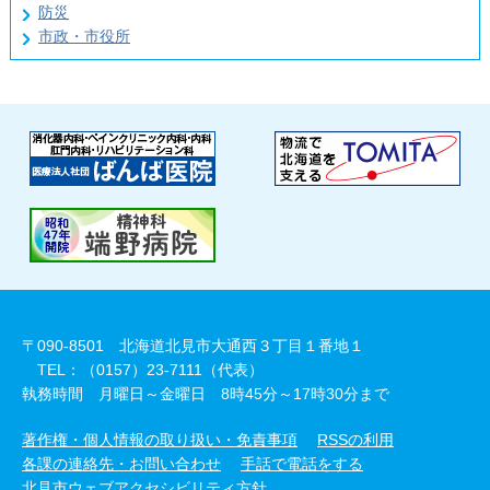
防災
市政・市役所
〒090-8501 北海道北見市大通西３丁目１番地１
TEL：（0157）23-7111（代表）
執務時間 月曜日～金曜日 8時45分～17時30分まで
著作権・個人情報の取り扱い・免責事項
RSSの利用
各課の連絡先・お問い合わせ
手話で電話をする
北見市ウェブアクセシビリティ方針