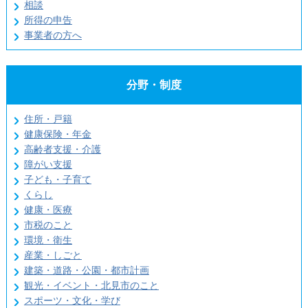
相談
所得の申告
事業者の方へ
分野・制度
住所・戸籍
健康保険・年金
高齢者支援・介護
障がい支援
子ども・子育て
くらし
健康・医療
市税のこと
環境・衛生
産業・しごと
建築・道路・公園・都市計画
観光・イベント・北見市のこと
スポーツ・文化・学び