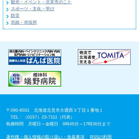
観光・イベント・北見市のこと
スポーツ・文化・学び
防災
市政・市役所
〒090-8501 北海道北見市大通西３丁目１番地１
TEL：（0157）23-7111（代表）
執務時間 月曜日～金曜日 8時45分～17時30分まで
著作権・個人情報の取り扱い・免責事項
RSSの利用