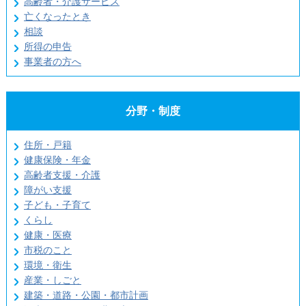
高齢者・介護サービス
亡くなったとき
相談
所得の申告
事業者の方へ
分野・制度
住所・戸籍
健康保険・年金
高齢者支援・介護
障がい支援
子ども・子育て
くらし
健康・医療
市税のこと
環境・衛生
産業・しごと
建築・道路・公園・都市計画