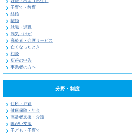
妊娠・出産（出生）
子育て・教育
結婚
離婚
就職・退職
病気・けが
高齢者・介護サービス
亡くなったとき
相談
所得の申告
事業者の方へ
分野・制度
住所・戸籍
健康保険・年金
高齢者支援・介護
障がい支援
子ども・子育て