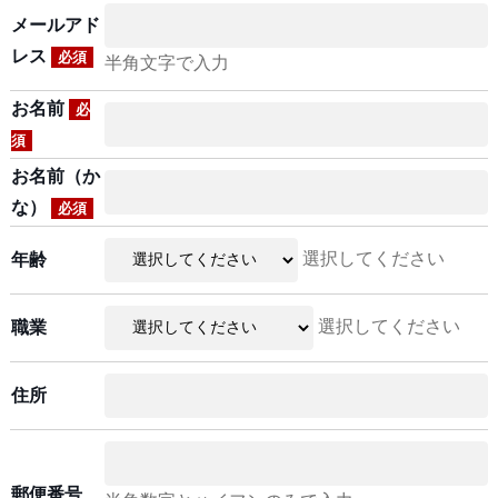
メールアド
レス
必須
半角文字で入力
お名前
必
須
お名前（か
な）
必須
選択してください
年齢
選択してください
職業
住所
郵便番号