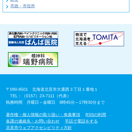
市政・市役所
〒090-8501 北海道北見市大通西３丁目１番地１
TEL：（0157）23-7111（代表）
執務時間 月曜日～金曜日 8時45分～17時30分まで
著作権・個人情報の取り扱い・免責事項
RSSの利用
各課の連絡先・お問い合わせ
手話で電話をする
北見市ウェブアクセシビリティ方針