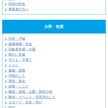
所得の申告
事業者の方へ
分野・制度
住所・戸籍
健康保険・年金
高齢者支援・介護
障がい支援
子ども・子育て
くらし
健康・医療
市税のこと
環境・衛生
産業・しごと
建築・道路・公園・都市計画
観光・イベント・北見市のこと
スポーツ・文化・学び
防災