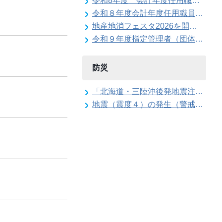
令和8年度 会計年度任用職員（上下水道局 公営企業契約管理事務員）の募集
令和８年度会計年度任用職員（給食調理補助員）の募集（常呂学校給食センター）
地産地消フェスタ2026を開催します
令和９年度指定管理者（団体・企業）の募集
防災
「北海道・三陸沖後発地震注意情報」の特別な注意の呼び掛け期間の終了
地震（震度４）の発生（警戒配備体制の解除）