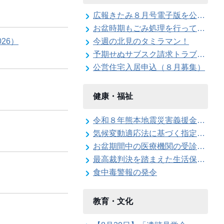
広報きたみ８月号電子版を公開しました
お盆時期もごみ処理を行っています
26）
今週の北見のタミラマン！
予期せぬサブスク請求トラブルに注意！
公営住宅入居申込（８月募集）
健康・福祉
令和８年熊本地震災害義援金を受け付けています
気候変動適応法に基づく指定暑熱避難施設に係る協定締結式を開催しました
お盆期間中の医療機関の受診について
最高裁判決を踏まえた生活保護費の追加給付
食中毒警報の発令
教育・文化