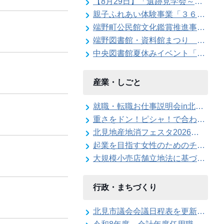
【8月29日】「遺跡見学会～東京大学の遺跡発掘現場を特別公開」参加者を募集します
親子ふれあい体験事業「３６０度の大パノラマ！親子で仁頃登山」の参加者募集のお知らせ
端野町公民館文化鑑賞推進事業「石田泰尚ヴァイオリンリサイタル」を開催します
端野図書館・資料館まつり ボランティアスタッフ大募集！
中央図書館夏休みイベント「こわ～いよみきかせ」
産業・しごと
就職・転職お仕事説明会in北見を開催します
重さをドン！ピシャ！で合わせろ てんびんゲ～ムの参加者を募集します（北見地産地消フェスタ2026）
北見地産地消フェスタ2026のステージイベント出演者を募集します
起業を目指す女性のためのチャレンジショップを開催します！
大規模小売店舗立地法に基づく届出書の縦覧を行っています
行政・まちづくり
北見市議会会議日程表を更新しました