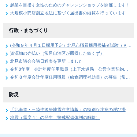
起業を目指す女性のためのチャレンジショップを開催します！
大規模小売店舗立地法に基づく届出書の縦覧を行っています
行政・まちづくり
(令和９年４月１日採用予定）北見市職員採用候補者試験（Ａ日程）第１次試験合格発表
資源物の売払い（常呂自治区が回収した鉄くず）
北見市議会会議日程表を更新しました
令和8年度 会計年度任用職員（上下水道局 公営企業契約管理事務員）の募集
令和８年度会計年度任用職員（給食調理補助員）の募集（常呂学校給食センター）
防災
「北海道・三陸沖後発地震注意情報」の特別な注意の呼び掛け期間の終了
地震（震度４）の発生（警戒配備体制の解除）