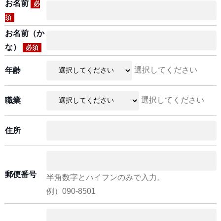
お名前
必
須
お名前（か
な）
必須
選択してください
年齢
選択してください
職業
住所
郵便番号
半角数字とハイフンのみで入力。
例）090-8501