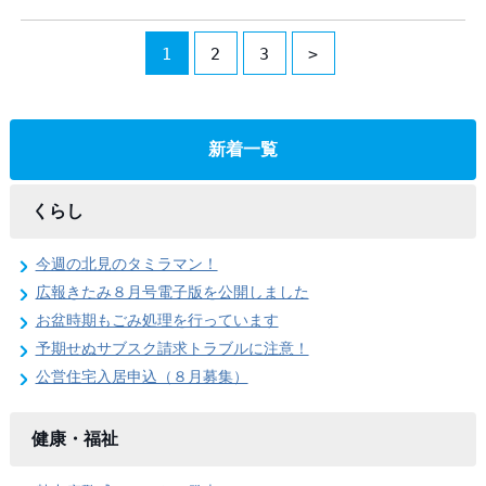
1
2
3
>
新着一覧
くらし
今週の北見のタミラマン！
広報きたみ８月号電子版を公開しました
お盆時期もごみ処理を行っています
予期せぬサブスク請求トラブルに注意！
公営住宅入居申込（８月募集）
健康・福祉