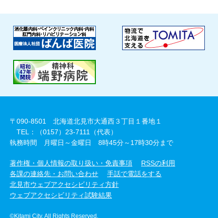
〒090-8501 北海道北見市大通西３丁目１番地１
TEL：（0157）23-7111（代表）
執務時間 月曜日～金曜日 8時45分～17時30分まで
著作権・個人情報の取り扱い・免責事項
RSSの利用
各課の連絡先・お問い合わせ
手話で電話をする
北見市ウェブアクセシビリティ方針
ウェブアクセシビリティ試験結果
©Kitami City. All Rights Reserved.