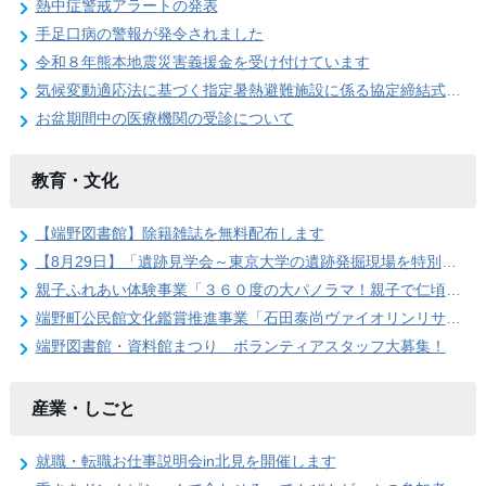
熱中症警戒アラートの発表
手足口病の警報が発令されました
令和８年熊本地震災害義援金を受け付けています
気候変動適応法に基づく指定暑熱避難施設に係る協定締結式を開催しました
お盆期間中の医療機関の受診について
教育・文化
【端野図書館】除籍雑誌を無料配布します
【8月29日】「遺跡見学会～東京大学の遺跡発掘現場を特別公開」参加者を募集します
親子ふれあい体験事業「３６０度の大パノラマ！親子で仁頃登山」の参加者募集のお知らせ
端野町公民館文化鑑賞推進事業「石田泰尚ヴァイオリンリサイタル」を開催します
端野図書館・資料館まつり ボランティアスタッフ大募集！
産業・しごと
就職・転職お仕事説明会in北見を開催します