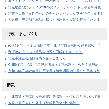
重さをドン！ピシャ！で合わせろ てんびんゲ～ムの参加者を募集します（北見地産地消フェスタ2026）
北見地産地消フェスタ2026のステージイベント出演者を募集します
起業を目指す女性のためのチャレンジショップを開催します！
大規模小売店舗立地法に基づく届出書の縦覧を行っています
行政・まちづくり
(令和９年４月１日採用予定）北見市職員採用候補者試験（Ａ日程）第１次試験合格発表
資源物の売払い（常呂自治区が回収した鉄くず）
北見市議会会議日程表を更新しました
令和8年度 会計年度任用職員（上下水道局 公営企業契約管理事務員）の募集
令和８年度会計年度任用職員（給食調理補助員）の募集（常呂学校給食センター）
防災
「北海道・三陸沖後発地震注意情報」の特別な注意の呼び掛け期間の終了
地震（震度４）の発生（警戒配備体制の解除）