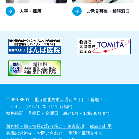
人事・採用
ご意見募集・相談窓口
〒090-8501 北海道北見市大通西３丁目１番地１
TEL：（0157）23-7111（代表）
執務時間 月曜日～金曜日 8時45分～17時30分まで
著作権・個人情報の取り扱い・免責事項
RSSの利用
各課の連絡先・お問い合わせ
手話で電話をする