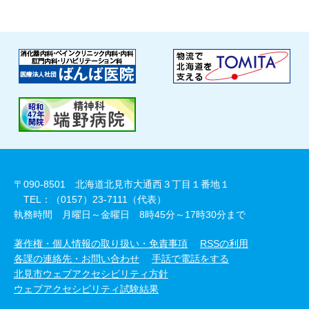
〒090-8501 北海道北見市大通西３丁目１番地１
TEL：（0157）23-7111（代表）
執務時間 月曜日～金曜日 8時45分～17時30分まで
著作権・個人情報の取り扱い・免責事項
RSSの利用
各課の連絡先・お問い合わせ
手話で電話をする
北見市ウェブアクセシビリティ方針
ウェブアクセシビリティ試験結果