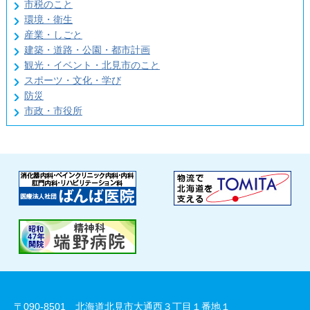
市税のこと
環境・衛生
産業・しごと
建築・道路・公園・都市計画
観光・イベント・北見市のこと
スポーツ・文化・学び
防災
市政・市役所
〒090-8501 北海道北見市大通西３丁目１番地１