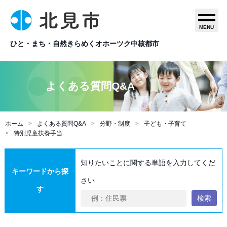
MENU
ひと・まち・自然きらめくオホーツク中核都市
よくある質問Q&A
ホーム
よくある質問Q&A
分野・制度
子ども・子育て
特別児童扶養手当
知りたいことに関する単語を入力してくだ
キーワードから探
さい
す
検索