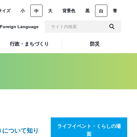
サイズ
小
大
背景色
黒
青
中
白
Foreign Language
行政・まちづくり
防災
ライフイベント・くらしの場
きについて知り
面