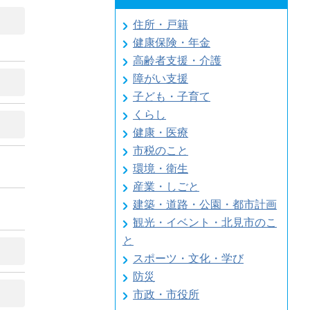
住所・戸籍
健康保険・年金
高齢者支援・介護
障がい支援
子ども・子育て
くらし
健康・医療
市税のこと
環境・衛生
産業・しごと
建築・道路・公園・都市計画
観光・イベント・北見市のこ
と
スポーツ・文化・学び
防災
市政・市役所