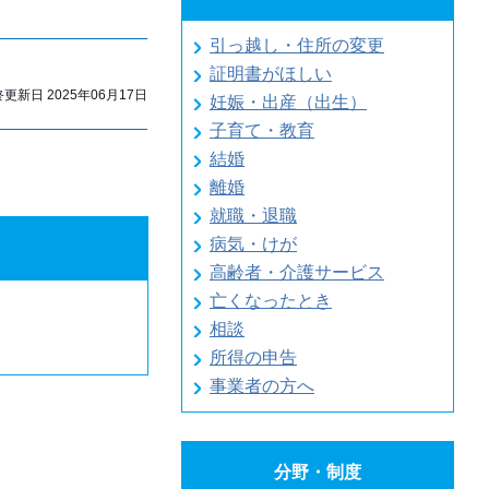
引っ越し・住所の変更
証明書がほしい
新日 2025年06月17日
妊娠・出産（出生）
子育て・教育
結婚
離婚
就職・退職
病気・けが
高齢者・介護サービス
亡くなったとき
相談
所得の申告
事業者の方へ
分野・制度